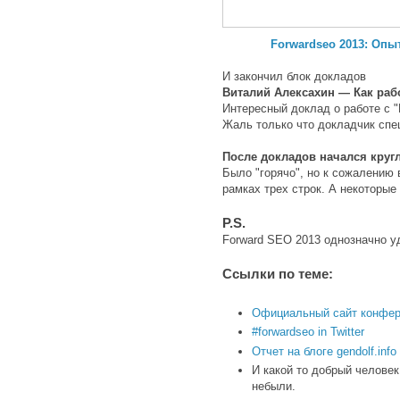
Forwardseo 2013: Опы
И закончил блок докладов
Виталий Алексахин — Как раб
Интересный доклад о работе с "
Жаль только что докладчик спе
После докладов начался круг
Было "горячо", но к сожалению 
рамках трех строк. А некоторые
P.S.
Forward SEO 2013 однозначно у
Ссылки по теме:
Официальный сайт конфере
#forwardseo in Twitter
Отчет на блоге gendolf.info
И какой то добрый человек
небыли.