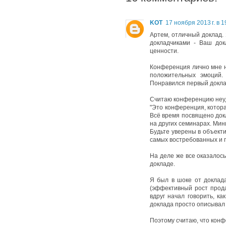
KOT
17 ноября 2013 г. в 1
Артем, отличный доклад.
докладчиками - Ваш до
ценности.
Конференция лично мне н
положительных эмоций.
Понравился первый докла
Считаю конференцию неуд
"Это конференция, котор
Всё время посвящено докл
на других семинарах. Мин
Будьте уверены в объект
самых востребованных и 
На деле же все оказалось
докладе.
Я был в шоке от доклада
(эффективный рост прода
вдруг начал говорить, к
доклада просто описывал 
Поэтому считаю, что конф