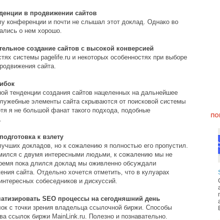
денции в продвижении сайтов
лу конференции и почти не слышал этот доклад. Однако во
ались о нем хорошо.
ельное создание сайтов с высокой конверсией
ях системы pagelife.ru и некоторых особенностях при выборе
родвижения сайта.
шибок
ной тенденции создания сайтов нацеленных на дальнейшее
служебные элементы сайта скрываются от поисковой системы
отя я не большой фанат такого подхода, подобные
ПО
.
подготовка к взлету
лучших докладов, но к сожалению я полностью его пропустил.
омился с двумя интересными людьми, к сожалению мы не
время пока длился доклад мы оживленно обсуждали
ения сайта. Отдельно хочется отметить, что в кулуарах
интересных собеседников и дискуссий.
матизировать SEO процессы на сегодняшний день
ок с точки зрения владельца ссылочной биржи. Способы
ва ссылок биржи MainLink.ru. Полезно и познавательно.