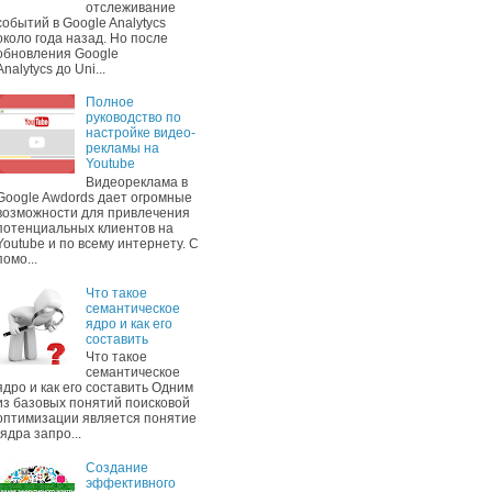
отслеживание
событий в Google Analytycs
около года назад. Но после
обновления Google
Analytycs до Uni...
Полное
руководство по
настройке видео-
рекламы на
Youtube
Видеореклама в
Google Awdords дает огромные
возможности для привлечения
потенциальных клиентов на
Youtube и по всему интернету. С
помо...
Что такое
семантическое
ядро и как его
составить
Что такое
семантическое
ядро и как его составить Одним
из базовых понятий поисковой
оптимизации является понятие
"ядра запро...
Создание
эффективного