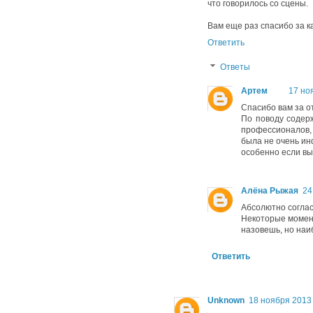
что говорилось со сцены.
Вам еще раз спасибо за к
Ответить
Ответы
Артем
17 ноя
Спасибо вам за о
По поводу содерж
профессионалов,
была не очень ин
особенно если вы
Алёна Рыжая
24
Абсолютно соглас
Некоторые момент
назовешь, но наи
Ответить
Unknown
18 ноября 2013 г