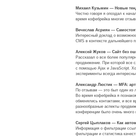
Михаил Кузьмин — Новые тен
Честно говоря я опоздал к нача
время кофебрейка многие отзыв
Вечеслав Асриян — Самостоят
Интересный доклад о возможност
CMS в контексте дальнейшего п
Алексей Жуков — Сайт без о
Рассказал о все более популяр
продвижение. При которой все 
с помощью Ajax и JavaScript. Х
эксперименты всегда интересны
Александр Люстик — MFA: арт
По отзывам — это был один из 
Во время кофебрейка я познак
обменялись контактами, и все 
разнообразные аспекты продвиж
конференции было очень много 
Сергей Цыплаков — Как авто
Информация о фильтрации ссыл
фильтрации и статистика качест