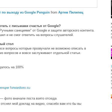
т по выходу из Google Penguin
from
Артем Пилипец
отать с письмами счастья от Google?
Ручными санкциями" от Google и защите авторского контента.
шил и не смог ответить на вопросы слушателей.
лый стол
все вопросы которые прозвучали не возможно описать в
 из вопросов и вовсе заслуживают отдельной статьи.
)
далось на 100%
нции forwardseo.su
— фото вначале поста взято отсюда
 отснял мой доклад на видео, спасибо вам кто бы вы