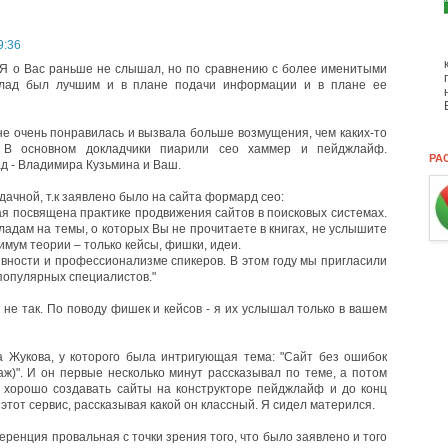
9:36
 Я о Вас раньше не слышал, но по сравнению с более именитыми
клад был лучшим и в плане подачи информации и в плане ее
е очень понравилась и вызвала больше возмущения, чем каких-то
 В основном докладчики пиарили сео хаммер и пейджлайф.
РА
д - Владимира Кузьмина и Ваш.
ачной, т.к заявлено было на сайта формард сео:
ая посвящена практике продвижения сайтов в поисковых системах.
адам на темы, о которых Вы не прочитаете в книгах, не услышите
имум теории – только кейсы, фишки, идеи.
ивности и профессионализме спикеров. В этом году мы пригласили
популярных специалистов."
 не так. По поводу фишек и кейсов - я их услышал только в вашем
 Жукова, у которого была интригующая тема: "Сайт без ошибок
ж)". И он первые несколько минут рассказывал по теме, а потом
ак хорошо создавать сайты на конструкторе пейджлайф и до конц
этот сервис, рассказывая какой он классный. Я сидел матерился.
еренция провальная с точки зрения того, что было заявлено и того