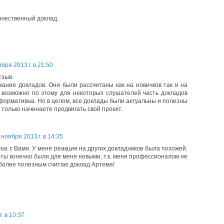
ачественный доклад.
бря 2013 г. в 21:50
тзыв.
ания докладов: Они были рассчитаны как на новичков так и на
 возможно по этому для некоторых слушателей часть докладов
формативна. Но в целом, все доклады были актуальны и полезны
 только начинаете продвигать свой проект.
 ноября 2013 г. в 14:35
на с Вами. У меня реакция на других докладчиков была похожей.
ы конечно были для меня новыми, т.к. меня профессионалом не
более полезным считаю доклад Артема!
. в 10:37