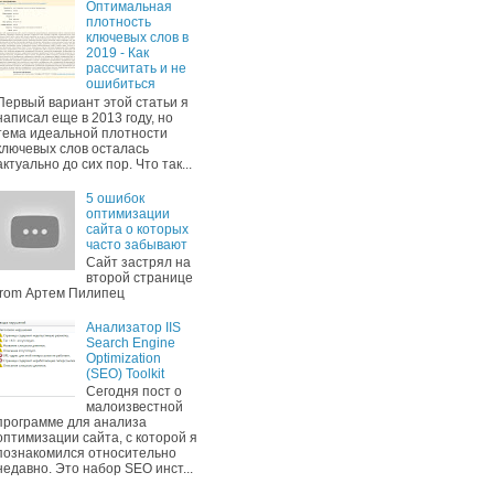
Оптимальная
плотность
ключевых слов в
2019 - Как
рассчитать и не
ошибиться
Первый вариант этой статьи я
написал еще в 2013 году, но
тема идеальной плотности
ключевых слов осталась
актуально до сих пор. Что так...
5 ошибок
оптимизации
сайта о которых
часто забывают
Cайт застрял на
второй странице
from Артем Пилипец
Анализатор IIS
Search Engine
Optimization
(SEO) Toolkit
Сегодня пост о
малоизвестной
программе для анализа
оптимизации сайта, с которой я
познакомился относительно
недавно. Это набор SEO инст...