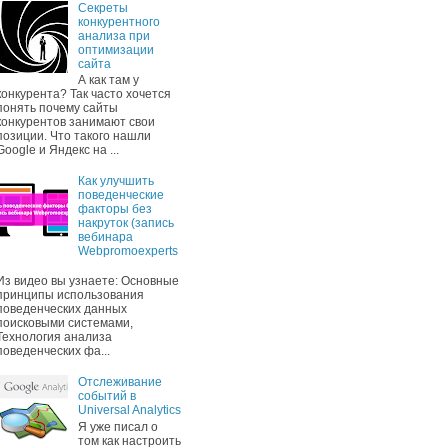
Секреты
конкурентного
анализа при
оптимизации
сайта
А как там у
конкурента? Так часто хочется
понять почему сайты
конкурентов занимают свои
позиции. Что такого нашли
Google и Яндекс на ...
Как улучшить
поведенческие
факторы без
накруток (запись
вебинара
Webpromoexperts
Из видео вы узнаете: Основные
принципы использования
поведенческих данных
поисковыми системами,
Технология анализа
поведенческих фа...
Отслеживание
событий в
Universal Analytics
Я уже писал о
том как настроить