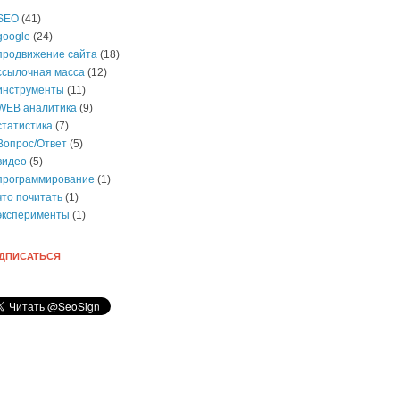
SEO
(41)
google
(24)
продвижение сайта
(18)
ссылочная масса
(12)
инструменты
(11)
WEB аналитика
(9)
статистика
(7)
Вопрос/Ответ
(5)
видео
(5)
программирование
(1)
что почитать
(1)
эксперименты
(1)
ДПИСАТЬСЯ